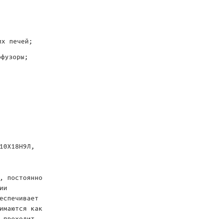
их печей;
ффузоры;
10Х18Н9Л,
, постоянно
ии
еспечивает
имаются как
 проходит