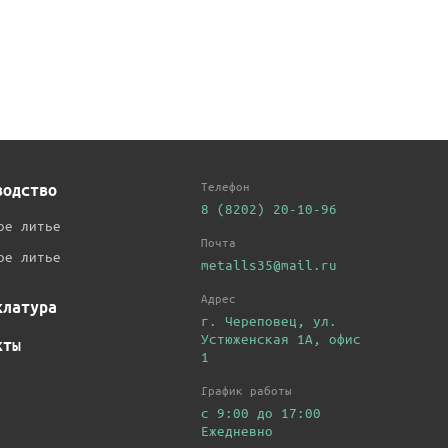
Телефон
водство
8 (8202) 20-10-96
ое литье
Почта
ое литье
metalls35@mail.ru
Адрес
клатура
г. Череповец, ул.
Устюженская 1А, офис
кты
1
График работы
с 9:00 до 17:00
Ежедневно