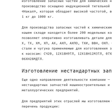
изготовление запасных частей для химических н
производство оснащено индукционной тигельной 
«Накал», которая обладает высокой частотой, в
1 кг до 1000 кг.
Для производства запасных частей к химическим
нашем складе находится более 200 модельных ко
позволяет оперативно изготавливать детали для
Х, ТХ, ХМ, ХП, АХ, АХП, АХПО, ТХИ, ВВН, ОХП. 
стали и чугуна применяемые для изготовления з
к насосам: СЧ20, 12Х18Н9ТЛ, 12Х18Н12М3ТЛ, 07Х
06ХН28МДТЛ.
Изготовление нестандартных зап
Еще одно направление деятельности компании – 
нестандартных запчастей машиностроительных и
металлургических предприятий.
Для предприятий этих отраслей мы изготовляем 
перечень продукции: