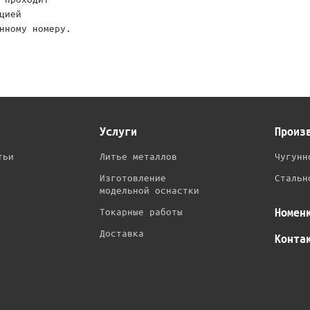
цией
нному номеру.
Услуги
Произ
тьи
Литье металлов
Чугунн
Изготовление
Стальн
модельной оснастки
Номен
Токарные работы
Доставка
Конта