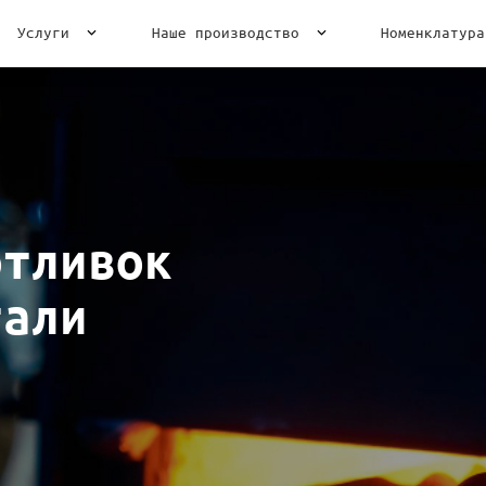
Услуги
Наше производство
Номенклатура
тливок
тали