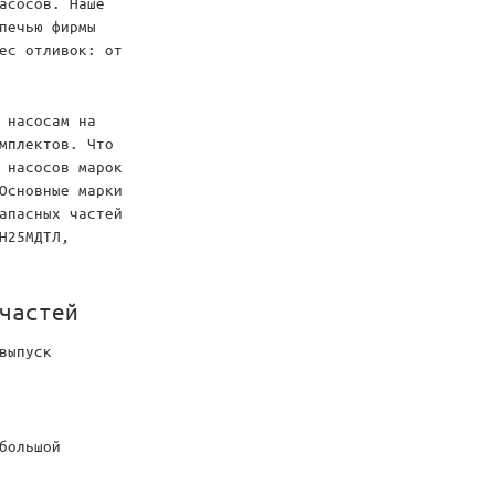
асосов. Наше
печью фирмы
ес отливок: от
 насосам на
мплектов. Что
 насосов марок
Основные марки
апасных частей
Н25МДТЛ,
частей
выпуск
большой