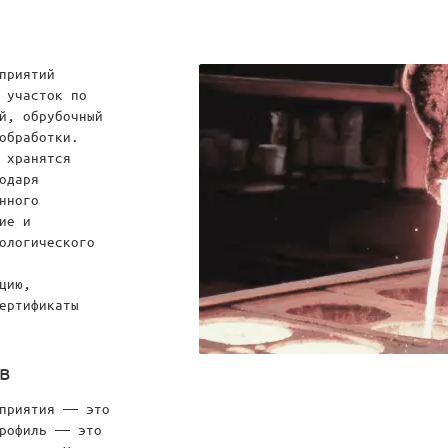
приятий
 участок по
й, обрубочный
обработки.
 хранятся
одаря
нного
ие и
ологического
цию,
ертификаты
в
дприятия — это
профиль — это