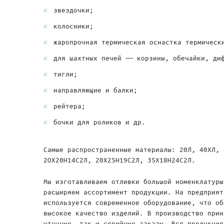
звездочки;
колосники;
жаропрочная термическая оснастка термическ
для шахтных печей — корзины, обечайки, ди
тигли;
направляющие и балки;
рейтера;
бочки для роликов и др.
Самые распространенные материалы: 20Л, 40ХЛ, 
2ОХ20Н14С2Л, 20Х25Н19С2Л, 35Х18Н24С2Л.
Мы изготавливаем отливки большой номенклатуры
расширяем ассортимент продукции. На предприят
используется современное оборудование, что об
высокое качество изделий. В производство прин
штучные, так и серийные заказы. Вся продукция